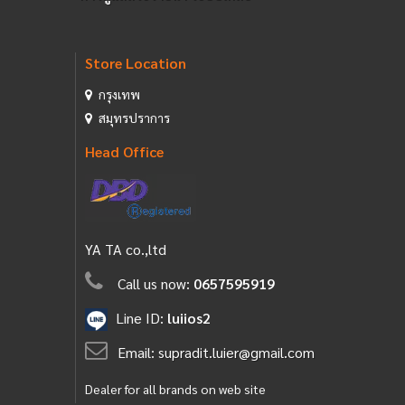
Store Location
กรุงเทพ
สมุทรปราการ
Head Office
YA TA co.,ltd
Call us now:
0657595919
Line ID:
luiios2
Email:
supradit.luier@gmail.com
Dealer for all brands on web site