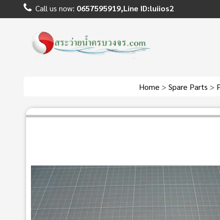
Call us now:
0657595919,Line ID:luiios2
Home
>
Spare Parts
>
P