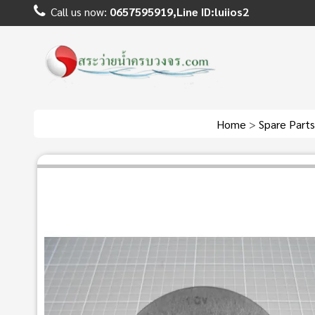
Call us now:
0657595919,Line ID:luiios2
Home
>
Spare Part