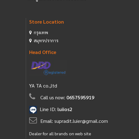
Store Location
กรุงเทพ
สมุทรปราการ
Head Office
YA TA co.,ltd
Call us now:
0657595919
Line ID:
luiios2
Email:
supradit.luier@gmail.com
Dealer for all brands on web site