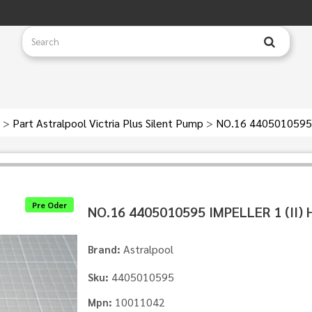
s
>
Part Astralpool Victria Plus Silent Pump
>
NO.16 4405010595 
Pre Oder
NO.16 4405010595 IMPELLER 1 (II) 
Astralpool
Brand:
4405010595
Sku:
10011042
Mpn: