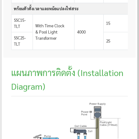
พร้อมตัวตั้งเวลาและหม้อแปลงไฟสระ
SSC15-
15
With Time Clock
TLT
& Pool Light
4000
SSC25-
Transformer
25
TLT
แผนภาพการติดตั้ง (Installation
Diagram)