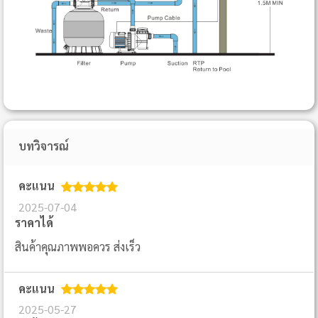
บทวิจารณ์
คะแนน
2025-07-04
ราคาได้
สินค้าคุณภาพพอควร ส่งเร็ว
คะแนน
2025-05-27