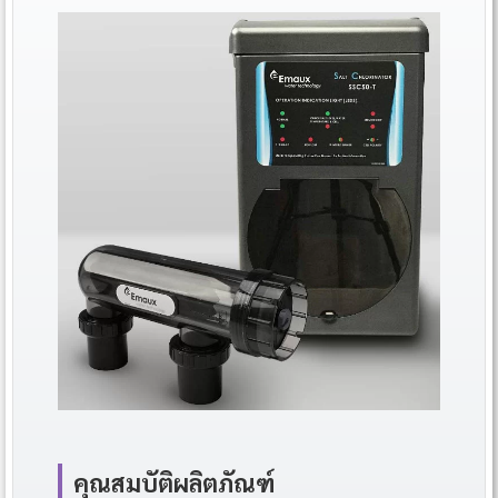
คุณสมบัติผลิตภัณฑ์