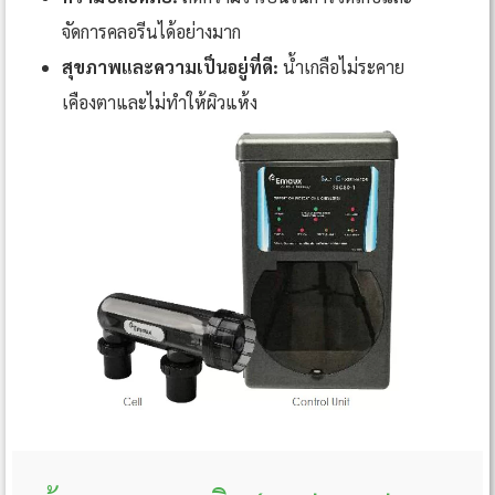
จัดการคลอรีนได้อย่างมาก
สุขภาพและความเป็นอยู่ที่ดี:
น้ำเกลือไม่ระคาย
เคืองตาและไม่ทำให้ผิวแห้ง