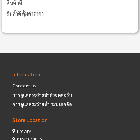
สินค้าดี
สินค้าดี คุ้มค่าราคา
Information
Contact us
การดูแลสระว่ายน้ำด้วยคลอรีน
การดูแลสระว่ายน้ำ ระบบเกลือ
Store Location
กรุงเทพ
สมุทรปราการ