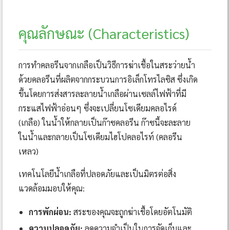
คุณลักษณะ (Characteristics)
การทำคลอรีนจากเกลือเป็นวิธีการฆ่าเชื้อในสระว่ายน้ำ
ด้วยคลอรีนที่ผลิตจากกระบวนการอิเล็กโทรไลซิส ซึ่งเกิด
ขึ้นโดยการส่งสารละลายน้ำเกลือผ่านเซลล์ไฟฟ้าที่มี
กระแสไฟฟ้าอ่อนๆ ซึ่งจะเปลี่ยนโซเดียมคลอไรด์
(เกลือ) ในน้ำให้กลายเป็นก๊าซคลอรีน ก๊าซนี้จะละลาย
ในน้ำและกลายเป็นโซเดียมไฮโปคลอไรท์ (คลอรีน
เหลว)
เทคโนโลยีน้ำเกลือที่ปลอดภัยและเป็นมิตรต่อสิ่ง
แวดล้อมมอบให้คุณ:
การพักผ่อน:
สระของคุณจะถูกฆ่าเชื้อโดยอัตโนมัติ
ความปลอดภัย:
ลดความจำเป็นในการจัดเก็บและ