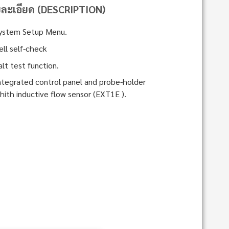
ละเอียด (DESCRIPTION)
ystem Setup Menu.
ell self-check
alt test function.
ntegrated control panel and probe-holder
hith inductive flow sensor (EXT1E ).