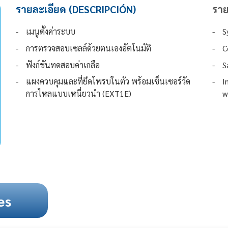
รายละเอียด (DESCRIPCIÓN)
ราย
-
เมนูตั้งค่าระบบ
-
S
-
การตรวจสอบเซลล์ด้วยตนเองอัตโนมัติ
-
C
-
ฟังก์ชันทดสอบค่าเกลือ
-
S
-
แผงควบคุมและที่ยึดโพรบในตัว พร้อมเซ็นเซอร์วัด
-
I
การไหลแบบเหนี่ยวนำ (EXT1E)
w
es