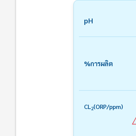
pH
%การผลิต
CL
(ORP/ppm)
2