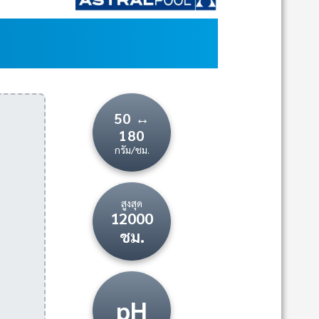
50 ↔
180
กรัม/ชม.
สูงสุด
12000
ชม.
pH