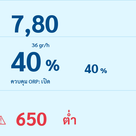
7,80
36 gr/h
40
%
40
%
ควบคุม ORP: เปิด
650
⚠️
ต่ำ