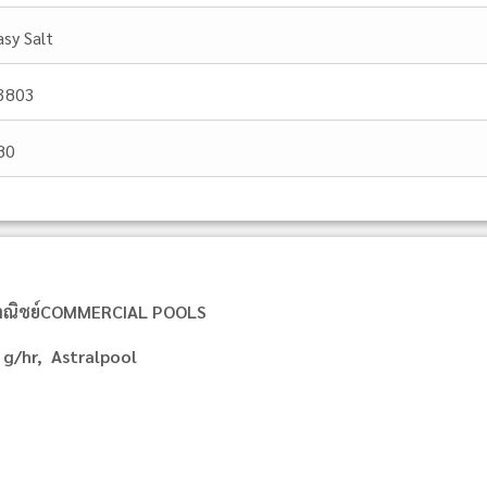
asy Salt
3803
80
ะพาณิชย์COMMERCIAL POOLS
0 g/hr, Astralpool