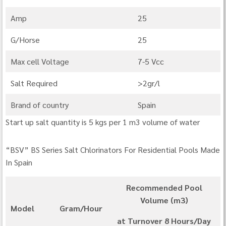
Amp
25
G/Horse
25
Max cell Voltage
7-5 Vcc
Salt Required
>2gr/l
Brand of country
Spain
Start up salt quantity is 5 kgs per 1 m3 volume of water
“BSV” BS Series Salt Chlorinators For Residential Pools Made
In Spain
Recommended Pool
Volume (m3)
Model
Gram/Hour
at Turnover 8 Hours/Day