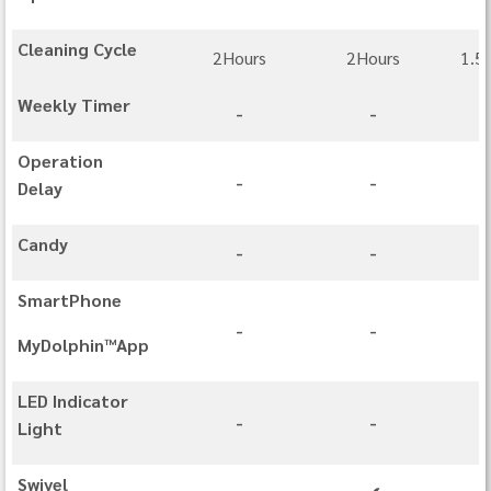
Cleaning Cycle
2Hours
2Hours
1.5
Weekly Timer
-
-
Operation
-
-
Delay
Candy
-
-
SmartPhone
-
-
MyDolphin™App
LED Indicator
-
-
Light
Swivel