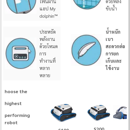
โฟนผ่าน
ด้วยพลัง
แอป My
ขับน้ำ
dolphin
™
ประหยัด
น้ำหนัก
พลังงาน
เบา
ด้วยโหมด
สะดวกต่อ
การ
การยก
ทำงานที่
เก็บและ
หลาก
ใช้งาน
หลาย
hoose the
highest
performing
robot
S
S200