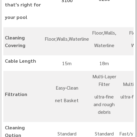
S100
that's right for
your pool
Floor,Walls,
Flo
Cleaning
Floor,Walls,Waterline
Covering
Waterline
Wa
Cable Length
15m
18m
Multi-Layer
Filter
Multi-
Easy-Clean
Filtration
ultra-fine
ultra-fi
net Basket
and rough
d
debris
Cleaning
Standard
Standard
Fast/st
Option