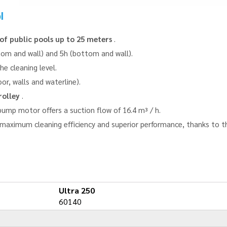
l
of public pools up to 25 meters
.
ttom and wall) and 5h (bottom and wall).
he cleaning level.
or, walls and waterline).
rolley
.
pump motor offers a suction flow of 16.4 m³ / h.
aximum cleaning efficiency and superior performance, thanks to the
Ultra 250
60140