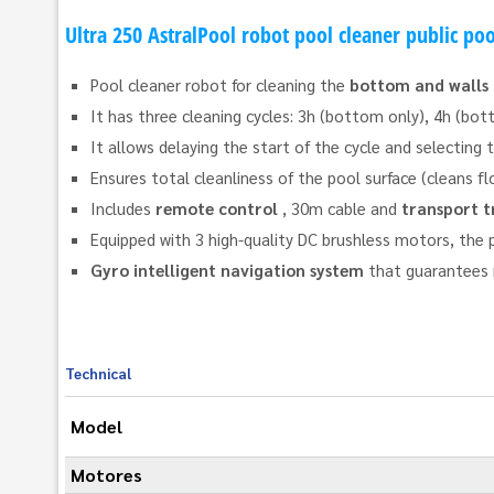
Ultra 250 AstralPool robot pool cleaner public poo
Pool cleaner robot for cleaning the
bottom and walls 
It has three cleaning cycles: 3h (bottom only), 4h (bo
It allows delaying the start of the cycle and selecting t
Ensures total cleanliness of the pool surface (cleans flo
Includes
remote control
, 30m cable and
transport t
Equipped with 3 high-quality DC brushless motors, the 
Gyro intelligent navigation system
that guarantees m
Technical
Model
Motores