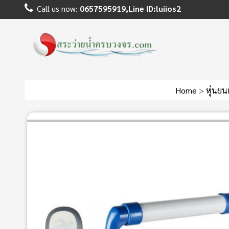
Call us now:
0657595919,Line ID:luiios2
Home
>
หุ่นย