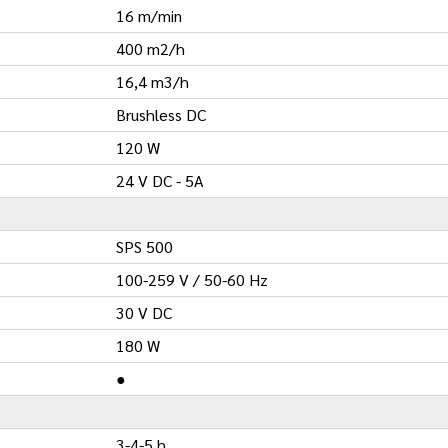
16 m/min
400 m2/h
16,4 m3/h
Brushless DC
120 W
24 V DC - 5A
SPS 500
100-259 V / 50-60 Hz
30 V DC
180 W
●
3-4-5 h