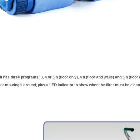
It has three programs: 3, 4 or 5 h (floor only), 4 h (floor and walls) and 5 h (flo
or mo-ving it around, plus a LED indicator to show when the filter must be cle