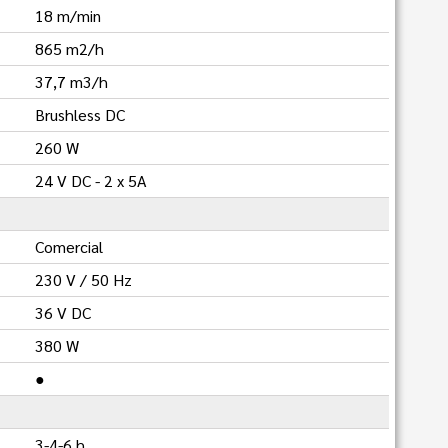
18 m/min
865 m2/h
37,7 m3/h
Brushless DC
260 W
24 V DC - 2 x 5A
Comercial
230 V / 50 Hz
36 V DC
380 W
●
3-4-6 h