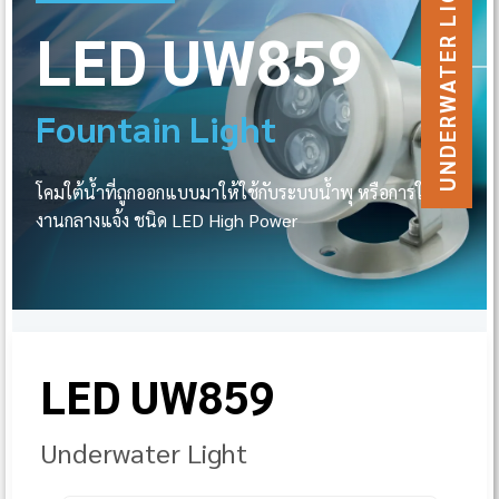
UNDERWATER LIGHT
LED UW859
Fountain Light
โคมใต้น้ำที่ถูกออกแบบมาให้ใช้กับระบบน้ำพุ หรือการใช้
งานกลางแจ้ง ชนิด LED High Power
LED UW859
Underwater Light