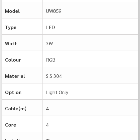
Model
UW859
Type
LED
Watt
3W
Colour
RGB
Material
S.S 304
Option
Light Only
Cable(m)
4
Core
4