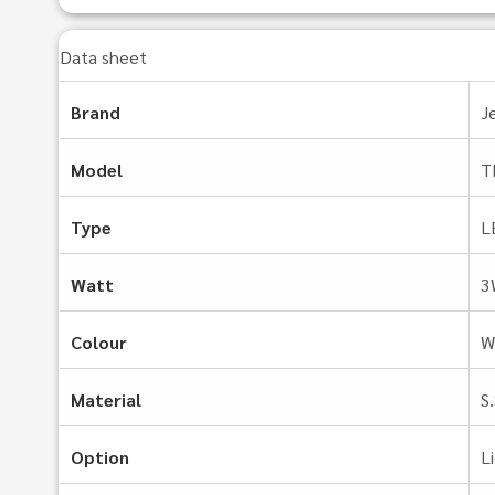
Data sheet
Brand
J
Model
T
Type
L
Watt
3
Colour
W
Material
S
Option
L