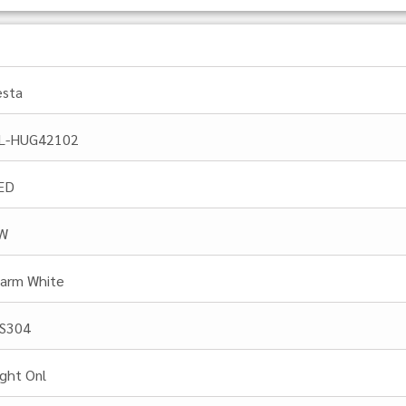
esta
L-HUG42102
ED
W
arm White
.S304
ight Onl