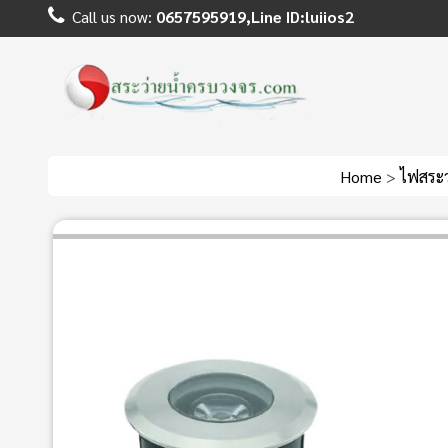
Call us now:
0657595919,Line ID:luiios2
Home
>
ไฟสระว