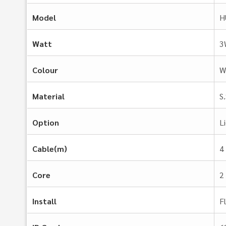
Model
H
Watt
3
Colour
W
Material
S
Option
L
Cable(m)
4
Core
2
Install
F