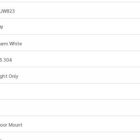
UW823
W
arm White
.S 304
ight Only
loor Mount