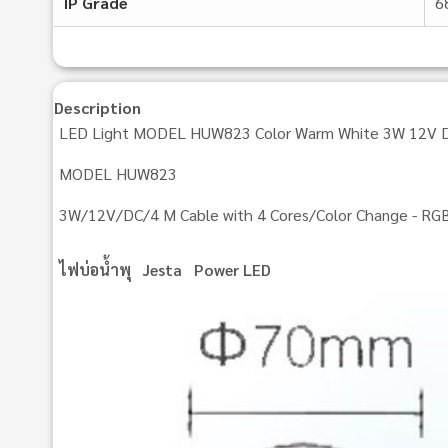
IP Grade
6
Description
LED Light MODEL HUW823 Color Warm White 3W 12V DC 
MODEL HUW823
3W/12V/DC/4 M Cable with 4 Cores/Color Change - RG
ไฟบ่อน้ำพุ Jesta Power LED