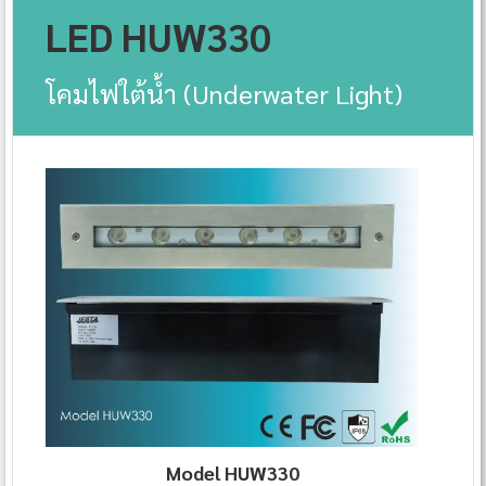
เปลี่ยนจากสระน้ำธรรมดาให้มีชีวิตชีวามาก
LED HUW330
ขึ้น
โคมไฟใต้น้ำ (Underwater Light)
Model HUW330