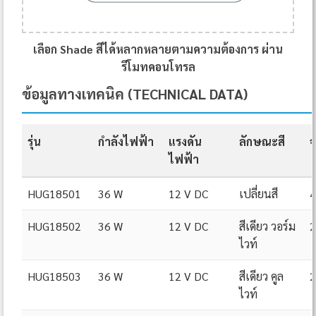
เลือก Shade สีได้หลากหลายตามความต้องการ ผ่าน
รีโมทคอนโทรล
ข้อมูลทางเทคนิค (TECHNICAL DATA)
รุ่น
กำลังไฟฟ้า
แรงดัน
ลักษณะสี
จ
ไฟฟ้า
HUG18501
36 W
12 V DC
เปลี่ยนสี
4
HUG18502
36 W
12 V DC
สีเดียว วอร์ม
2
ไวท์
HUG18503
36 W
12 V DC
สีเดียว คูล
2
ไวท์