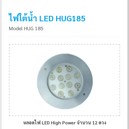
JESTA
UNDERWATER LIGHT
ไฟใต้น้ำ LED HUG185
LED HUG185
Model HUG 185
Underwater Light
โคมไฟใต้น้ำ Underwater Light ชนิด LED High
Power แบบฝังเข้ากับผนังสระหรือพื้นสระ เปลี่ยนจาก
สระว่ายน้ำธรรมดาให้มีชีวิตชีวามากขึ้น
หลอดไฟ LED High Power จำนวน 12 ดวง