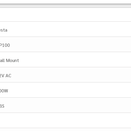
esta
P100
all Mount
2V AC
00W
BS