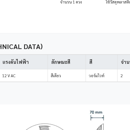
ใช้วัสดุพลาสต
จำนวน 1 ดวง
HNICAL DATA)
แรงดันไฟฟ้า
ลักษณะสี
สี
จำน
12 V AC
สีเดียว
วอร์มไวท์
2