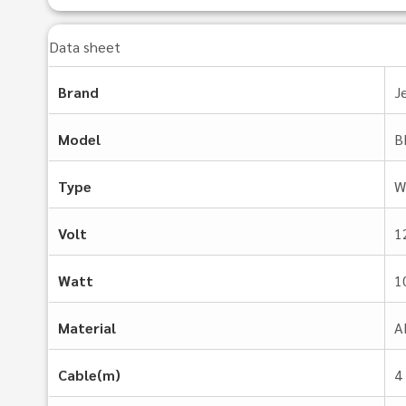
Data sheet
Brand
J
Model
B
Type
W
Volt
1
Watt
1
Material
A
Cable(m)
4