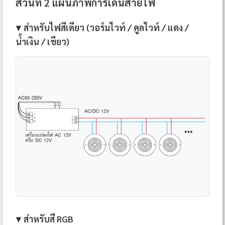
ส่วนที่ 2 แผนภาพการเดินสายไฟ
▼ สำหรับไฟสีเดียว (วอร์มไวท์ / คูลไวท์ / แดง /
น้ำเงิน / เขียว)
▼ สำหรับสี RGB