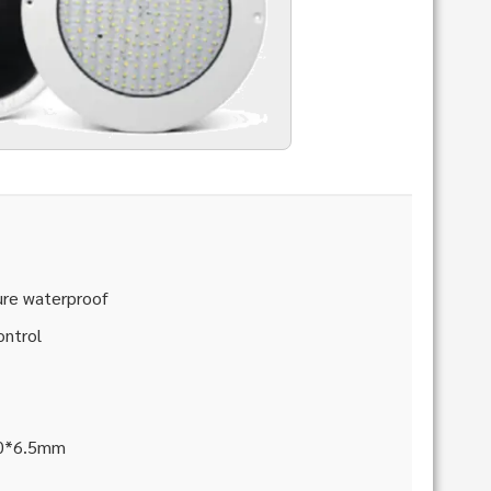
ure waterproof
ontrol
0*6.5mm