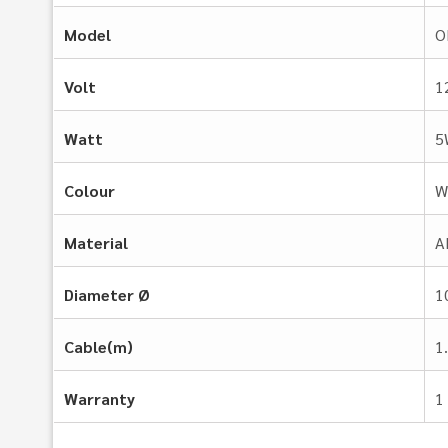
Model
O
Volt
1
Watt
5
Colour
W
Material
A
Diameter Ø
1
Cable(m)
1
Warranty
1