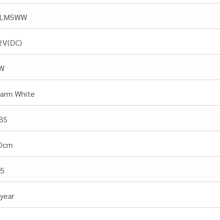
LM5WW
2V(DC)
W
arm White
BS
0cm
.5
 year