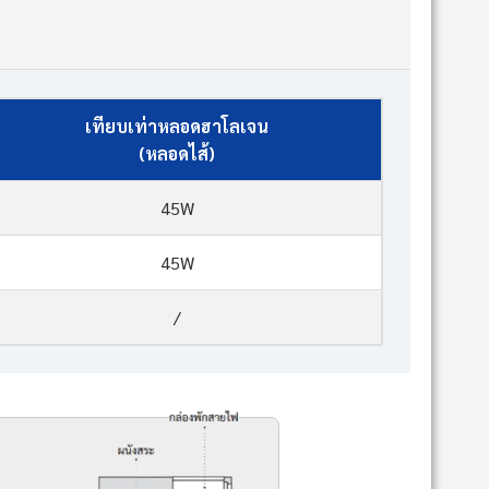
เทียบเท่าหลอดฮาโลเจน
(หลอดไส้)
45W
45W
/