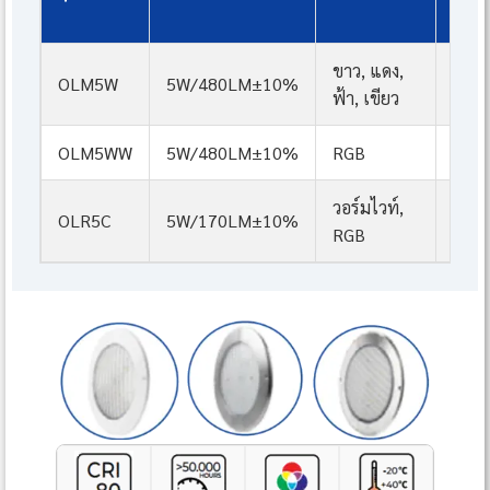
(
ขาว, แดง,
OLM5W
5W/480LM±10%
ฟ้า, เขียว
OLM5WW
5W/480LM±10%
RGB
วอร์มไวท์,
OLR5C
5W/170LM±10%
RGB