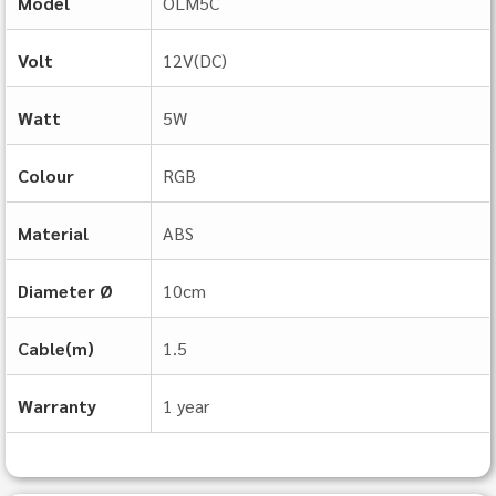
Model
OLM5C
Volt
12V(DC)
Watt
5W
Colour
RGB
Material
ABS
Diameter Ø
10cm
Cable(m)
1.5
Warranty
1 year