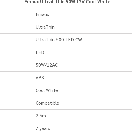
Emaux Ultrat thin 50W 12V Cool White
Emaux
UltraThin
UltraThin‐500‐LED‐CW
LED
50W/12AC
ABS
Cool White
Compatible
2.5m
2 years