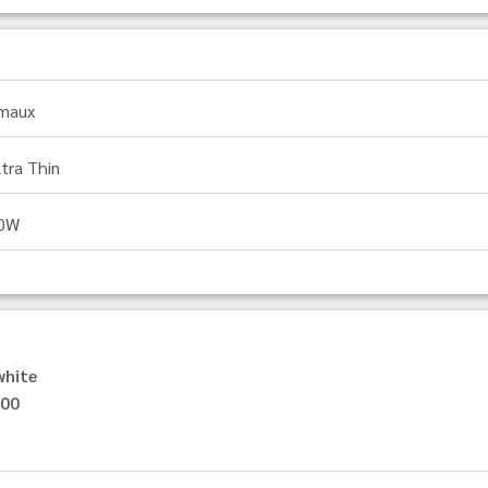
maux
ltra Thin
0W
white
300