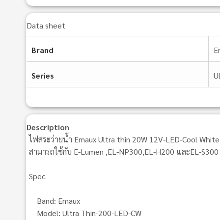
Data sheet
Brand
E
Series
U
Description
ไฟสระว่ายน้ำ Emaux Ultra thin 20W 12V-LED-Cool White
สามารถใช้กับ E-Lumen ,EL-NP300,EL-H200 และEL-S300
Spec
Band: Emaux
Model: Ultra Thin-200-LED-CW