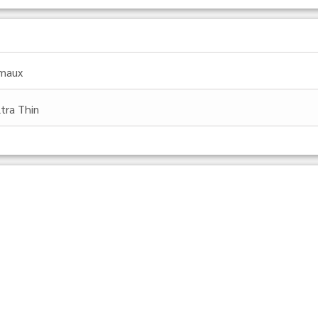
maux
ltra Thin