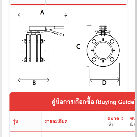
คู่มือการเลือกซื้อ (Buying Guide)
ขนาด D
ขน
รุ่น
รายละเอียด
(นิ้ว)
(มิล