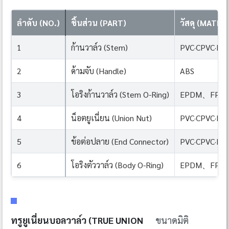
ลำดับ (NO.)
ชิ้นส่วน (PART)
วัสดุ (MATER
1
ก้านวาล์ว (Stem)
PVC·CPVC·PP
2
ด้ามจับ (Handle)
ABS
3
โอริงก้านวาล์ว (Stem O-Ring)
EPDM、FPM(
4
น็อตยูเนี่ยน (Union Nut)
PVC·CPVC·PP
5
ข้อต่อปลาย (End Connector)
PVC·CPVC·PP
6
โอริงตัววาล์ว (Body O-Ring)
EPDM、FPM(
ทรูยูเนี่ยนบอลวาล์ว (TRUE UNION
ขนาดมิติ