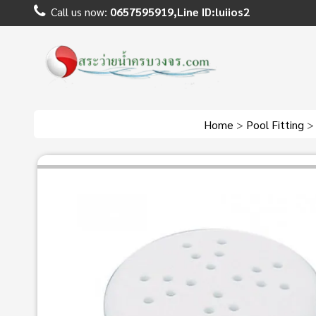
Call us now:
0657595919,Line ID:luiios2
Home
>
Pool Fitting
>