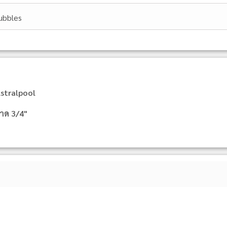
ubbles
Astralpool
นาด 3/4"