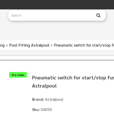
ting
>
Pool Fitting Astralpool
>
Pneumatic switch for start/stop f
Pre Oder
Pneumatic switch for start/stop fu
Astralpool
Astralpool
Brand:
04050
Sku: