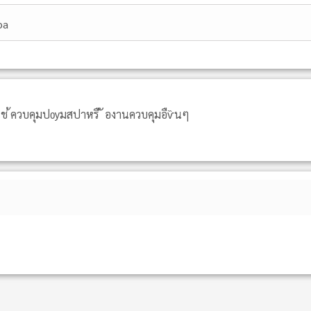
pa
ก ใช ้ควบคุมปѹมสปาหรื ั องานควบคุมอืѷนๆ