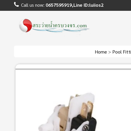
Call us now:
0657595919,Line ID:luiios2
Home
>
Pool Fit