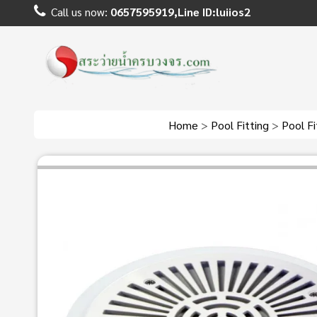
Call us now:
0657595919,Line ID:luiios2
Home
>
Pool Fitting
>
Pool Fi