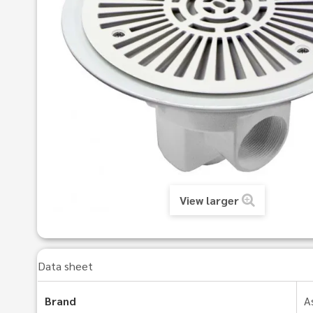
View larger
Data sheet
Brand
A