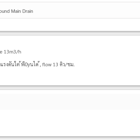
ound Main Drain
ate 13m3/h
งดันใต ้พืѸนได ้, flow 13 คิว/ชม.