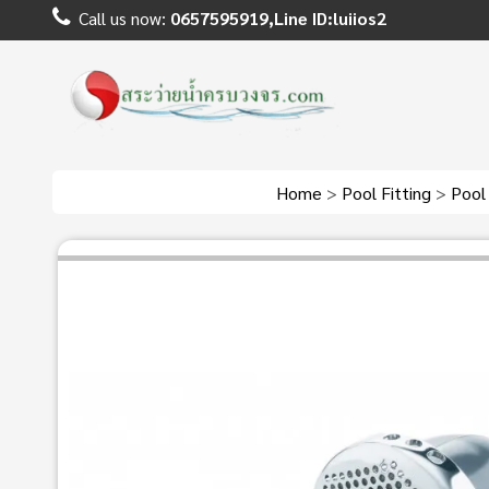
Call us now:
0657595919,Line ID:luiios2
Home
>
Pool Fitting
>
Pool 