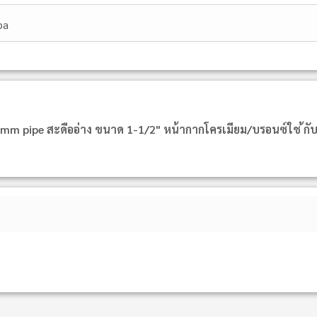
pa
0mm pipe สะดืออ่าง ขนาด 1-1/2" หน้ากากโครเมียม/บรอนซ์ใช ้ก