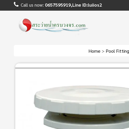
Call us now:
0657595919,Line ID:luiios2
Home
>
Pool Fittin