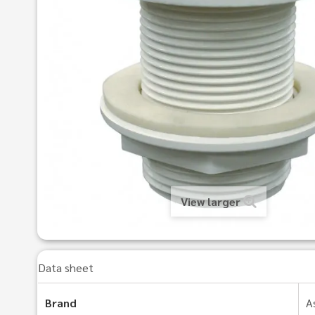
View larger
Data sheet
Brand
A