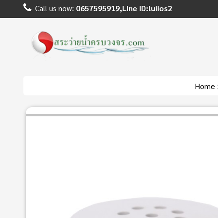
Call us now:
0657595919,Line ID:luiios2
Home