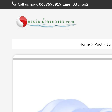
Call us now:
0657595919,Line ID:luiios2
Home
>
Pool Fitt