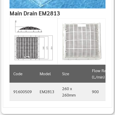
Main Drain EM2813
Flow Rate
Code
Model
Size
(L/min)
260 x
91600509
EM2813
900
260mm