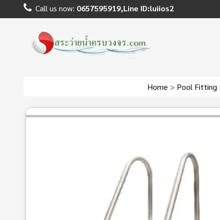
Call us now:
0657595919,Line ID:luiios2
Home
>
Pool Fitting