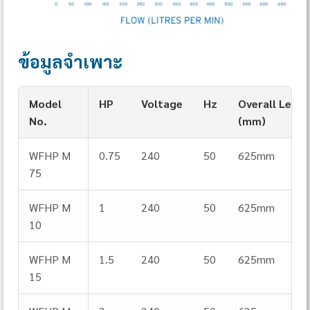
ข้อมูลจำเพาะ
Model
HP
Voltage
Hz
Overall Leng
No.
(mm)
WFHP M
0.75
240
50
625mm
75
WFHP M
1
240
50
625mm
10
WFHP M
1.5
240
50
625mm
15