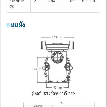
WFHP M
2
240
50
625mm
20
แผนผัง
รูโบลท์, ระยะกึ่งกลางถึงกึ่งกลาง