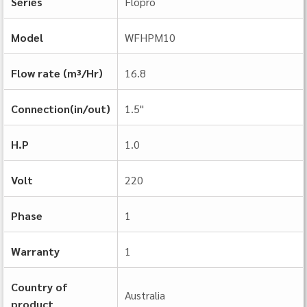
Series
Flopro
Model
WFHPM10
Flow rate (m³/Hr)
16.8
Connection(in/out)
1.5"
H.P
1.0
Volt
220
Phase
1
Warranty
1
Country of
Australia
product