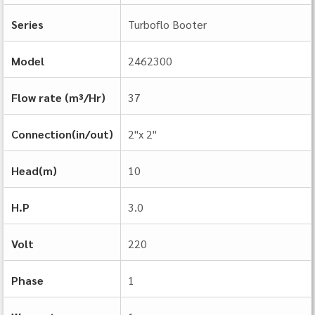
Series
Turboflo Booter
Model
2462300
Flow rate (m³/Hr)
37
Connection(in/out)
2"x 2"
Head(m)
10
H.P
3.0
Volt
220
Phase
1