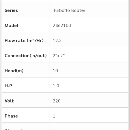
Series
Turboflo Booter
Model
2462100
Flow rate (m³/Hr)
12.3
Connection(in/out)
2"x 2"
Head(m)
10
H.P
1.0
Volt
220
Phase
1