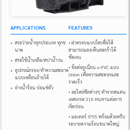
APPLICATIONS
FEATURES
•
สระว่ายน้ำทุกประเภท ทุกข
• ฝาครอบแบบใสเพื่อให้
นาด
สามารถมองเห็นตะกร้าได้
ชัดเจน
•
สระใช้น้ำเกลือ/สปาน้ำวน
• ข้อต่อยูเนี่ยน u-PVC แบบ
•
อุปกรณ์กรอง/ทำความสะอาด
Union เพื่อความสะดวกและ
แบบเคลื่อนย้ายได้
รวดเร็ว
•
อ่างน้ำร้อน บ่อแช่ตัว
• อะไหล่ซีลต่างๆ ทำจากสแตน
เลสเกรด 316 ทนทานต่อการ
กัดกร่อน
• มอเตอร์ IP55 พร้อมด้วยครีบ
ระบายความร้อนขนาดใหญ่