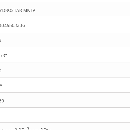
YDROSTAR MK IV
404550333G
9
"x3"
0
.5
80