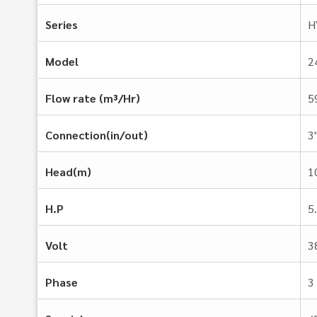
Series
H
Model
2
Flow rate (m³/Hr)
5
Connection(in/out)
3
Head(m)
1
H.P
5
Volt
3
Phase
3