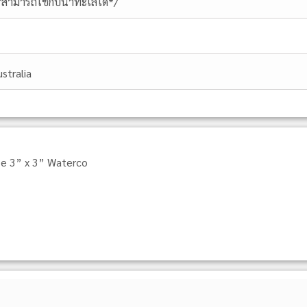
*สามารถใช้กับน้ำทะเลได้*/
ustralia
e 3” x 3” Waterco