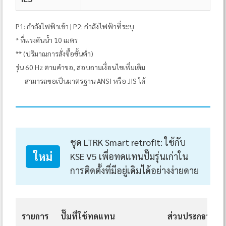
P1: กำลังไฟฟ้าเข้า | P2: กำลังไฟฟ้าที่ระบุ
* ที่แรงดันน้ำ 10 เมตร
** (ปริมาณการสั่งซื้อขั้นต่ำ)
รุ่น 60 Hz ตามคำขอ, สอบถามเงื่อนไขเพิ่มเติม
สามารถขอเป็นมาตรฐาน ANSI หรือ JIS ได้
ชุด LTRK Smart retrofit: ใช้กับ
ใหม่
KSE V5 เพื่อทดแทนปั๊มรุ่นเก่าใน
การติดตั้งที่มีอยู่เดิมได้อย่างง่ายดาย
รายการ
ปั๊มที่ใช้ทดแทน
ส่วนประกอบในช