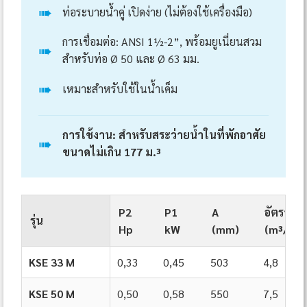
➠
ท่อระบายน้ำคู่ เปิดง่าย (ไม่ต้องใช้เครื่องมือ)
การเชื่อมต่อ: ANSI 1½-2”, พร้อมยูเนี่ยนสวม
➠
สำหรับท่อ Ø 50 และ Ø 63 มม.
➠
เหมาะสำหรับใช้ในน้ำเค็ม
การใช้งาน: สำหรับสระว่ายน้ำในที่พักอาศัย
➠
ขนาดไม่เกิน 177 ม.³
P2
P1
A
อัตรากา
รุ่น
Hp
kW
(mm)
(m³/h)*
KSE 33 M
0,33
0,45
503
4,8
KSE 50 M
0,50
0,58
550
7,5