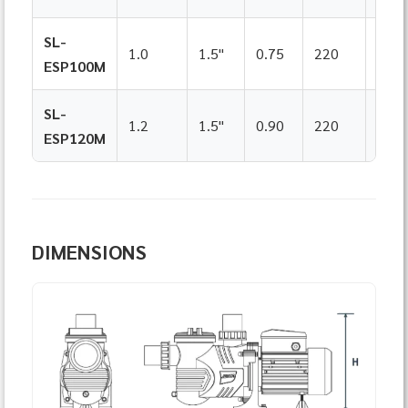
SL-
Sing
1.0
1.5"
0.75
220
ESP100M
Pha
SL-
Sing
1.2
1.5"
0.90
220
ESP120M
Pha
DIMENSIONS