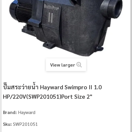
View larger
ปั๊มสระว่ายน้ำ Hayward Swimpro II 1.0
HP/220V(SWP201051)Port Size 2"
Hayward
Brand:
SWP201051
Sku: