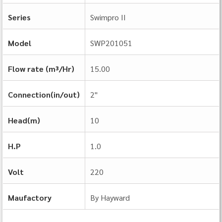
Series
Swimpro II
Model
SWP201051
Flow rate (m³/Hr)
15.00
Connection(in/out)
2"
Head(m)
10
H.P
1.0
Volt
220
Maufactory
By Hayward