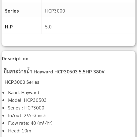
Series
HCP3000
H.P
5.0
Description
ปั๊มสระว่ายน้ำ Hayward HCP30503 5.5HP 380V
HCP3000 Series
Band: Hayward
Model: HCP30503
Series : HCP3000
In/out: 2½ -3 inch
Flow rate: 40 (m³/hr)
Head: 10m