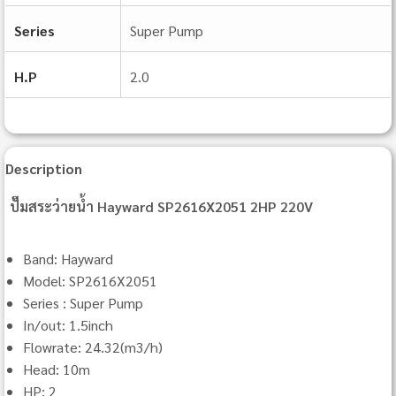
Series
Super Pump
H.P
2.0
Description
ปั๊มสระว่ายน้ำ Hayward SP2616X2051 2HP 220V
Band: Hayward
Model: SP2616X2051
Series : Super Pump
In/out: 1.5inch
Flowrate: 24.32(m3/h)
Head: 10m
HP: 2