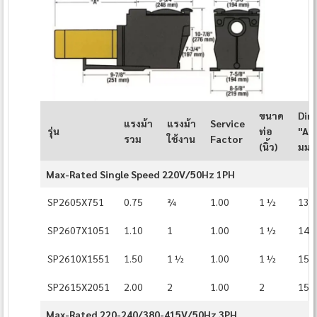
ขนาด
Dim
แรงม้า
แรงม้า
Service
รุ่น
ท่อ
"A" (
รวม
ใช้งาน
Factor
(นิ้ว)
มม.)
Max-Rated Single Speed 220V/50Hz 1PH
SP2605X751
0.75
¾
1.00
1 ½
13⅞
SP2607X1051
1.10
1
1.00
1 ½
14¼
SP2610X1551
1.50
1 ½
1.00
1 ½
15⅜
SP2615X2051
2.00
2
1.00
2
15⅞
Max-Rated 220-240/380-415V/50Hz 3PH