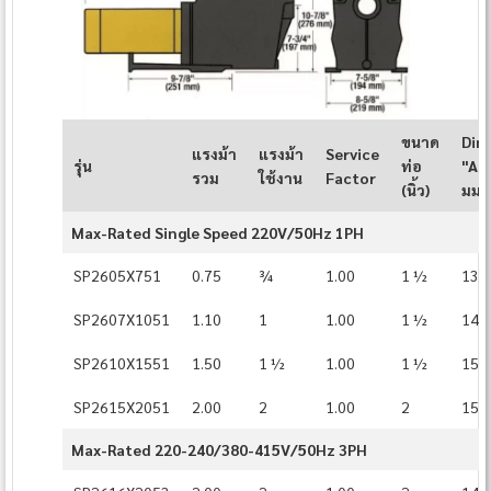
ขนาด
Dim
แรงม้า
แรงม้า
Service
รุ่น
ท่อ
"A" (
รวม
ใช้งาน
Factor
(นิ้ว)
มม.)
Max-Rated Single Speed 220V/50Hz 1PH
SP2605X751
0.75
¾
1.00
1 ½
13⅞
SP2607X1051
1.10
1
1.00
1 ½
14¼
SP2610X1551
1.50
1 ½
1.00
1 ½
15⅜
SP2615X2051
2.00
2
1.00
2
15⅞
Max-Rated 220-240/380-415V/50Hz 3PH