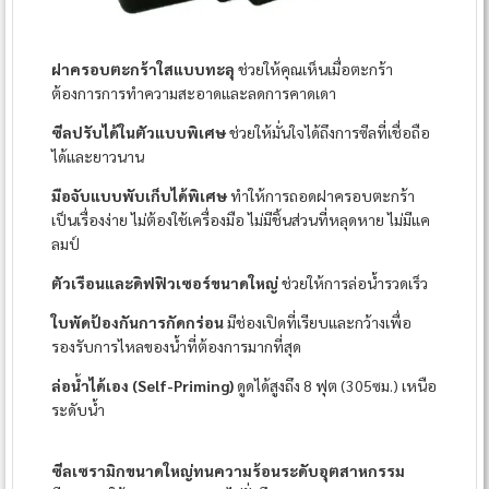
ฝาครอบตะกร้าใสแบบทะลุ
ช่วยให้คุณเห็นเมื่อตะกร้า
ต้องการการทำความสะอาดและลดการคาดเดา
ซีลปรับได้ในตัวแบบพิเศษ
ช่วยให้มั่นใจได้ถึงการซีลที่เชื่อถือ
ได้และยาวนาน
มือจับแบบพับเก็บได้พิเศษ
ทำให้การถอดฝาครอบตะกร้า
เป็นเรื่องง่าย ไม่ต้องใช้เครื่องมือ ไม่มีชิ้นส่วนที่หลุดหาย ไม่มีแค
ลมป์
ตัวเรือนและดิฟฟิวเซอร์ขนาดใหญ่
ช่วยให้การล่อน้ำรวดเร็ว
ใบพัดป้องกันการกัดกร่อน
มีช่องเปิดที่เรียบและกว้างเพื่อ
รองรับการไหลของน้ำที่ต้องการมากที่สุด
ล่อน้ำได้เอง (Self-Priming)
ดูดได้สูงถึง 8 ฟุต (305ซม.) เหนือ
ระดับน้ำ
ซีลเซรามิกขนาดใหญ่ทนความร้อนระดับอุตสาหกรรม