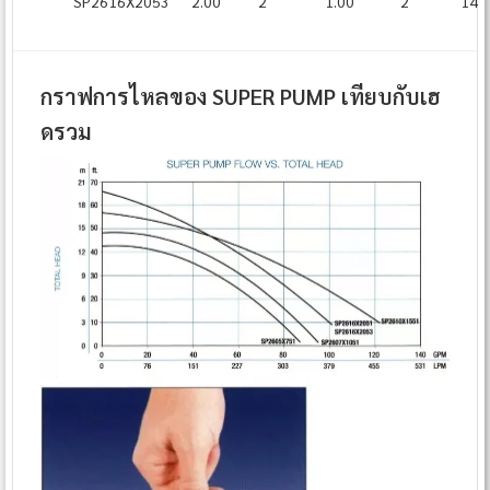
SP2616X2053
2.00
2
1.00
2
14¾
กราฟการไหลของ SUPER PUMP เทียบกับเฮ
ดรวม