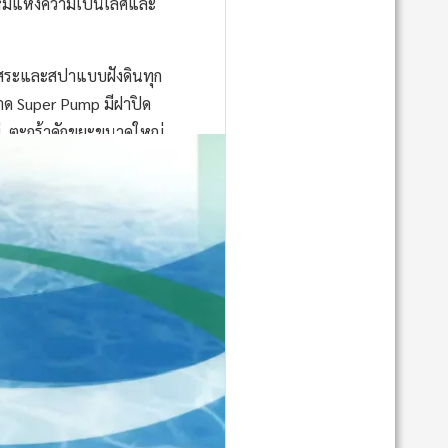
่แห่งความเป็นเลิศและ
ระและสปาแบบฝังดินทุก
ด Super Pump มีฝาปิด
, ตะกร้าดักขยะขนาดใหญ่
บที่ง่ายต่อการบำรุงรักษา
ยสูงสุด
นประสิทธิภาพที่พิสูจน์
นที่เงียบ, มีประสิทธิภาพ