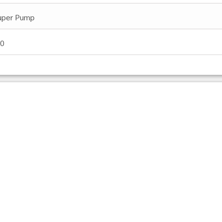
uper Pump
.0