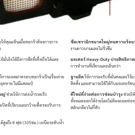
ยให้คุณเห็นเมื่อตะกร้าต้องการการ
ซีลเซรามิกขนาดใหญ่ทนความร้อน
า
งานยาวนานและไม่รั่วซึม
ห้มั่นใจได้ถึงการซีลที่เชื่อถือได้และ
มอเตอร์ Heavy-Duty ประสิทธิภาพ
การทำงานที่เงียบและเย็นกว่า
้การถอดฝาครอบตะกร้าเป็นเรื่องง่าย
ฐานยึด
ให้การรองรับที่มั่นคงและไร้
ี่หลุดหาย ไม่มีแคลมป์
ติดตั้ง และสามารถใช้ได้กับมอเตอร์ข
หญ่
ช่วยให้การล่อน้ำรวดเร็ว
ดีไซน์ที่ง่ายต่อการซ่อมบำรุง
ช่วยใ
ทั้งหมดออกได้ง่ายโดยไม่ต้องถอดท่อห
งเปิดที่เรียบและกว้างเพื่อรองรับการ
สลักเกลียวไม่กี่ตัว
ด้สูงถึง 8 ฟุต (305ซม.) เหนือระดับน้ำ