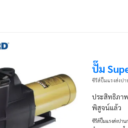
ปั๊ม Su
ซีรีส์ปั๊มแรงส่งป
ประสิทธิภาพสู
พิสูจน์แล้ว
ซีรีส์ปั๊มแรงส่งป