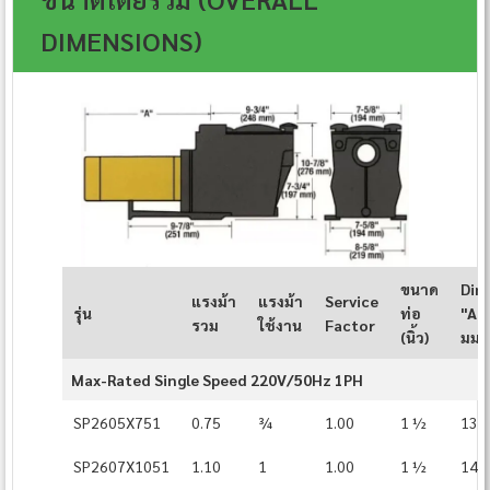
DIMENSIONS)
ขนาด
Dim
แรงม้า
แรงม้า
Service
รุ่น
ท่อ
"A" (
รวม
ใช้งาน
Factor
(นิ้ว)
มม.)
Max-Rated Single Speed 220V/50Hz 1PH
SP2605X751
0.75
¾
1.00
1 ½
13⅞
SP2607X1051
1.10
1
1.00
1 ½
14¼