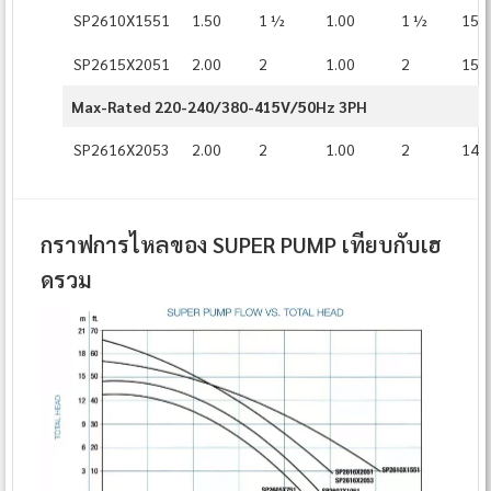
SP2610X1551
1.50
1 ½
1.00
1 ½
15⅜
SP2615X2051
2.00
2
1.00
2
15⅞
Max-Rated 220-240/380-415V/50Hz 3PH
SP2616X2053
2.00
2
1.00
2
14¾
กราฟการไหลของ SUPER PUMP เทียบกับเฮ
ดรวม