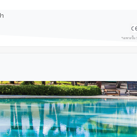
ปา
*เฉพาะปั๊ม 