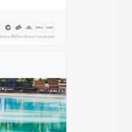
SB Series ที่ได้รับการรับรอง C-Tick และ SASO