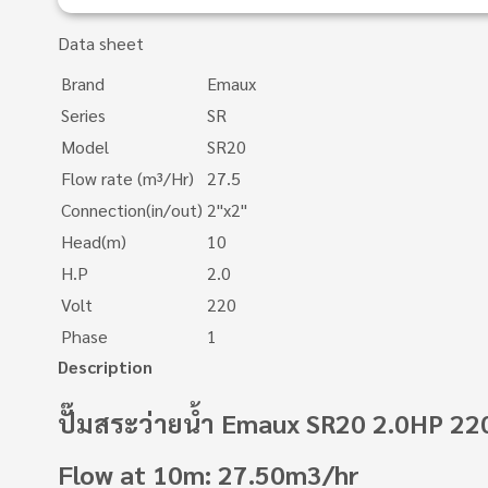
Data sheet
Brand
Emaux
Series
SR
Model
SR20
Flow rate (m³/Hr)
27.5
Connection(in/out)
2"x2"
Head(m)
10
H.P
2.0
Volt
220
Phase
1
Description
ปั๊มสระว่ายน้ำ Emaux SR20 2.0HP 22
Flow at 10m: 27.50m3/hr