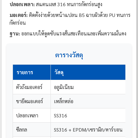
ปลอกเพลา:
สแตนเลส 316 ทนการกัดกร่อนสูง
มอเตอร์:
ติดตั้งง่ายด้วยหน้าแปลน B5 ฉาบผิวด้วย PU ทนการ
กัดกร่อน
ฐาน:
ออกแบบให้ดูดซับแรงสั่นสะเทือนและเพิ่มความมั่นคง
ตารางวัสดุ
รายการ
วัสดุ
ตัวถังมอเตอร์
อลูมิเนียม
ขายึดมอเตอร์
เหล็กหล่อ
ปลอกเพลา
SS316
ซีลกล
SS316 + EPDM/เซรามิก/คาร์บอน