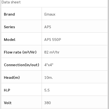
Data sheet
Brand
Emaux
Series
APS
Model
APS 550P
Flow rate (m³/Hr)
82 m³/hr
Connection(in/out)
4"x4"
Head(m)
10m.
H.P
5.5
Volt
380