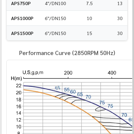
APS750P
4"/DN100
7.5
13
APS1000P
6"/DN150
10
30
APS1500P
6"/DN150
15
30
Performance Curve (2850RPM 50Hz)