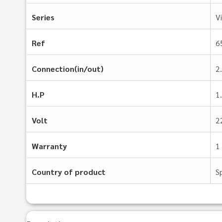
Series
V
Ref
6
Connection(in/out)
2
H.P
1
Volt
2
Warranty
1
Country of product
S