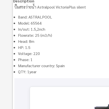
Description
ปั๊มสระว่ายน้ำ Astralpool VictoriaPlus silent
Band: ASTRALPOOL
Model: 65564
In/out: 1.5,2nch
Flowrate: 25 (m3/h)
Head: 8m
HP: 1.5
Voltage: 220
Phase: 1
Manufacturer country: Spain
QTY: 1year