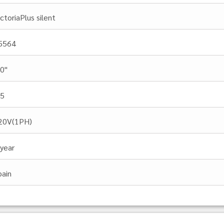
ictoriaPlus silent
5564
.0"
.5
20V(1PH)
 year
pain