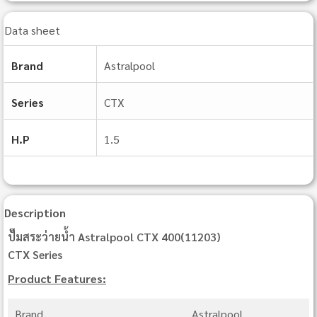
Data sheet
Brand
Astralpool
Series
CTX
H.P
1.5
Description
ปั๊มสระว่ายน้ำ Astralpool CTX 400(11203)
CTX Series
Product Features:
Brand
Astralpool