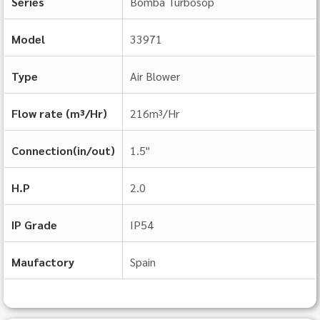
Series
Bomba Turbosop
Model
33971
Type
Air Blower
Flow rate (m³/Hr)
216m³/Hr
Connection(in/out)
1.5"
H.P
2.0
IP Grade
IP54
Maufactory
Spain