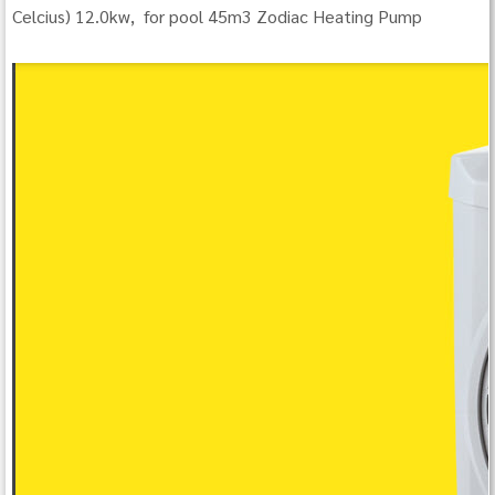
Celcius) 12.0kw, for pool 45m3 Zodiac Heating Pump