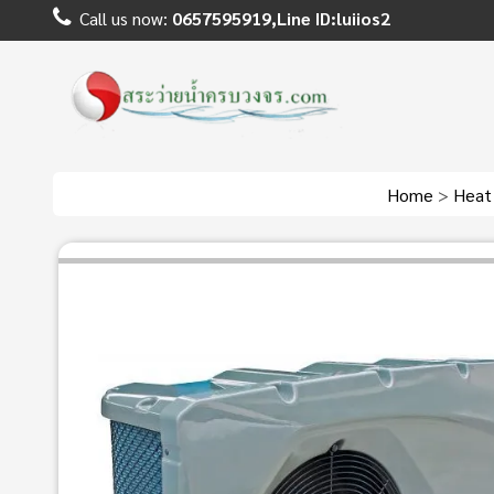
Call us now:
0657595919,Line ID:luiios2
Home
>
Heat